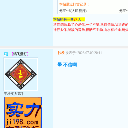
本帖最近打赏记录：
元宝:+6(人民很行)
元宝:
本帖购买一共
27
人：
马首是瞻,铁了心爱你,一尘不染,马首是瞻,我追逐的
神行太保,淡淡的音乐,很酷不主动,山水有相逢,鸡蛋
沙发
发表于: 2026-07-09 20:11
【
鸡飞蛋打
】
晕 不信啊
平坛实力高手