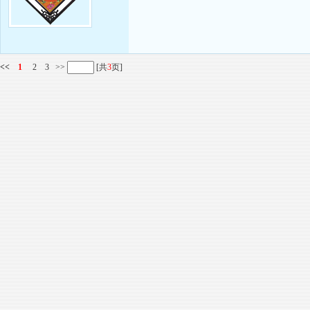
<<
1
2
3
>>
[共
3
页]