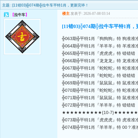
主题 :
[11错03]╬074期╬拉牛车平特1肖，更新完毕！
楼主
发表于: 2026-07-08 03:14
【
拉牛车
】
[11错03]╬074期╬拉牛车平特1肖
╬063期╬平特1肖『狗狗狗』特 狗准准
╬064期╬平特1肖『羊羊羊』特 羊准准
╬065期╬平特1肖『虎虎虎』特 错错错
╬066期╬平特1肖『龙龙龙』特 龙准准
╬067期╬平特1肖『蛇蛇蛇』特 蛇准准
╬068期╬平特1肖『蛇蛇蛇』特 错错错
╬069期╬平特1肖『鼠鼠鼠』特 鼠准准
╬070期╬平特1肖『蛇蛇蛇』特 蛇准准
╬071期╬平特1肖『鼠鼠鼠』特 鼠准准
╬072期╬平特1肖『羊羊羊』特 错错错
★★★★★★★★★★{10-7}★★★★★
╬073期╬平特1肖『虎虎虎』特 虎准准
╬074期╬平特1肖『羊羊羊』特 00？准