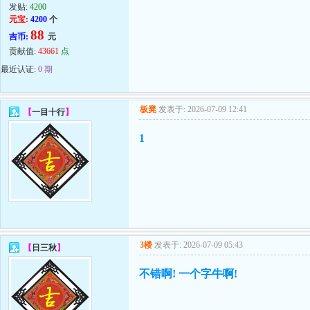
发贴:
4200
元宝:
4200
个
88
吉币:
元
贡献值:
43661
点
最近认证:
0 期
板凳
发表于: 2026-07-09 12:41
【
一目十行
】
1
3楼
发表于: 2026-07-09 05:43
【
日三秋
】
不错啊! 一个字牛啊!