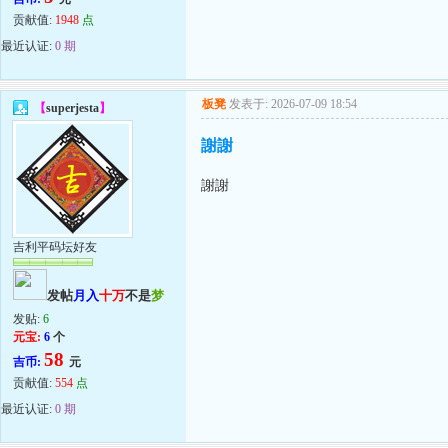
贡献值:
1948
点
最近认证:
0 期
板凳
发表于: 2026-07-09 18:54
【
superjesta
】
謝謝
謝謝
吉利平码坛好友
发帖
月入
十万
不是
梦
发贴:
6
元宝:
6
个
58
吉币:
元
贡献值:
554
点
最近认证:
0 期