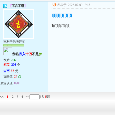
3楼
发表于: 2026-07-09 18:15
【
不言不语
】
顶顶顶顶顶
顶顶顶顶顶
吉利平码坛好友
发帖
月入
十万
不是
梦
发贴:
206
元宝:
206
个
0
吉币:
元
贡献值:
24
点
最近认证:
0 期
<<
1
2
3
4
>>
[共
4
页]