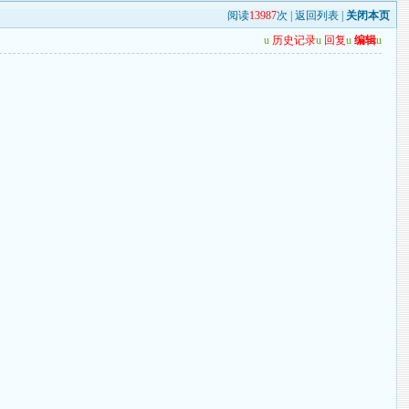
阅读
13987
次 |
返回列表
|
关闭本页
u
历史记录
u
回复
u
编辑
u