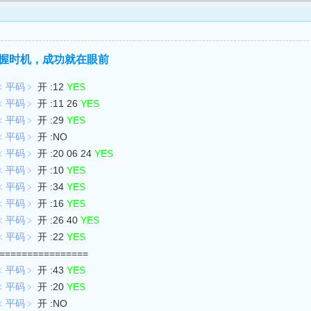
码→把握时机，成功就在眼前
﹤平码﹥
开 :12
YES
﹤平码﹥
开 :11 26
YES
﹤平码﹥
开 :29
YES
﹤平码﹥
开 :NO
﹤平码﹥
开 :20 06 24
YES
﹤平码﹥
开 :10
YES
﹤平码﹥
开 :34
YES
﹤平码﹥
开 :16
YES
﹤平码﹥
开 :26 40
YES
﹤平码﹥
开 :22
YES
================
﹤平码﹥
开 :43
YES
﹤平码﹥
开 :20
YES
﹤平码﹥
开 :NO