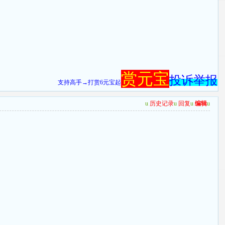
赏元宝
投诉举报
支持高手→打赏6元宝起
u
历史记录
u
回复
u
编辑
u