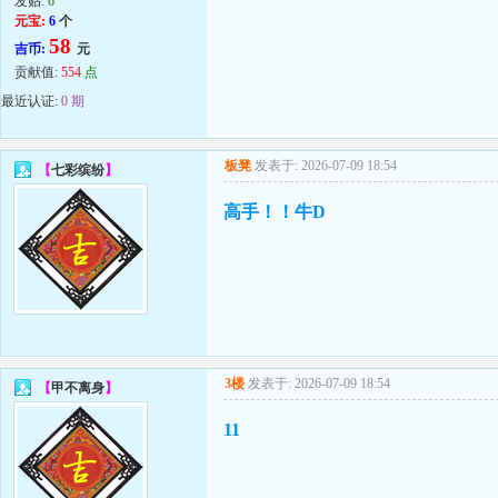
发贴:
6
元宝:
6
个
58
吉币:
元
贡献值:
554
点
最近认证:
0 期
板凳
发表于: 2026-07-09 18:54
【
七彩缤纷
】
高手！！牛D
3楼
发表于: 2026-07-09 18:54
【
甲不离身
】
11