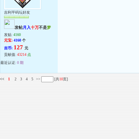
吉利平码坛好友
发帖
月入
十万
不是
梦
发贴:
4160
元宝:
4160
个
127
吉币:
元
贡献值:
43214
点
最近认证:
0 期
<<
1
2
3
4
5
>>
[共
10
页]