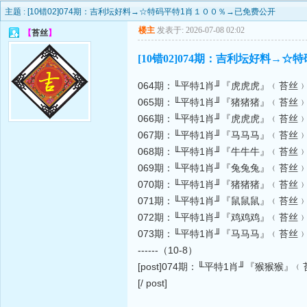
主题 :
[10错02]074期：吉利坛好料→☆特码平特1肖１００％→已免费公开
楼主
发表于: 2026-07-08 02:02
【
苔丝
】
[10错02]074期：吉利坛好料→
064期：╙平特1肖╜『虎虎虎』﹙苔丝﹚ 
065期：╙平特1肖╜『猪猪猪』﹙苔丝﹚ 
066期：╙平特1肖╜『虎虎虎』﹙苔丝﹚ 
067期：╙平特1肖╜『马马马』﹙苔丝﹚ 
068期：╙平特1肖╜『牛牛牛』﹙苔丝﹚ 
069期：╙平特1肖╜『兔兔兔』﹙苔丝﹚ 
070期：╙平特1肖╜『猪猪猪』﹙苔丝﹚ 
071期：╙平特1肖╜『鼠鼠鼠』﹙苔丝﹚ 
072期：╙平特1肖╜『鸡鸡鸡』﹙苔丝﹚ 
073期：╙平特1肖╜『马马马』﹙苔丝﹚ 
------（10-8）
[post]074期：╙平特1肖╜『猴猴猴』﹙苔
[/ post]