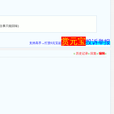
6(往事只能回味)
赏元宝
投诉举报
支持高手→打赏6元宝起
u
历史记录
u
回复
u
编辑
u