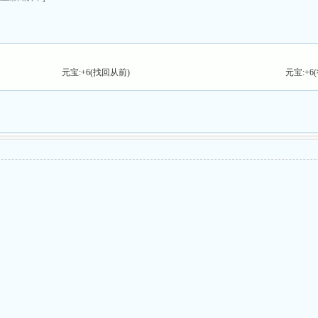
元宝:+6(找回从前)
元宝:+