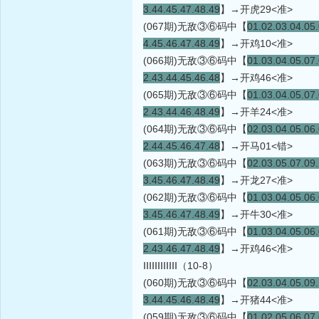
3.44.45.47.48.49
】→开虎29<准>
(067期)无敌③⑥码中【
01.02.03.04.05.
4.45.46.47.48.49
】→开鸡10<准>
(066期)无敌③⑥码中【
01.03.04.05.07.
2.43.44.45.46.48
】→开鸡46<准>
(065期)无敌③⑥码中【
01.03.04.05.07.
2.43.44.46.48.49
】→开羊24<准>
(064期)无敌③⑥码中【
02.03.04.05.06.
2.44.45.46.47.48
】→开马01<错>
(063期)无敌③⑥码中【
02.03.05.07.09.
3.45.46.47.48.49
】→开龙27<准>
(062期)无敌③⑥码中【
01.03.04.05.06.
3.45.46.47.48.49
】→开牛30<准>
(061期)无敌③⑥码中【
01.03.04.05.06.
2.43.46.47.48.49
】→开鸡46<准>
ⅠⅠⅠⅠⅠⅠⅠⅠⅠⅠⅠⅠ（10-8）
(060期)无敌③⑥码中【
02.03.04.05.09.
3.44.45.46.48.49
】→开猪44<准>
(059期)无敌③⑥码中【
01.02.05.06.07.