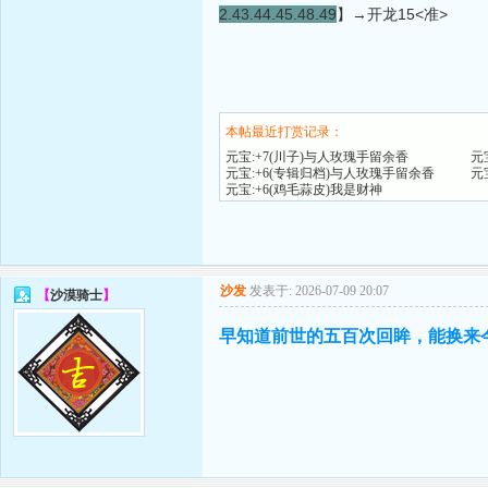
2.43.44.45.48.49
】→开龙15<准>
本帖最近打赏记录：
元宝:+7(川子)与人玫瑰手留余香
元
元宝:+6(专辑归档)与人玫瑰手留余香
元
元宝:+6(鸡毛蒜皮)我是财神
沙发
发表于: 2026-07-09 20:07
【
沙漠骑士
】
早知道前世的五百次回眸，能换来