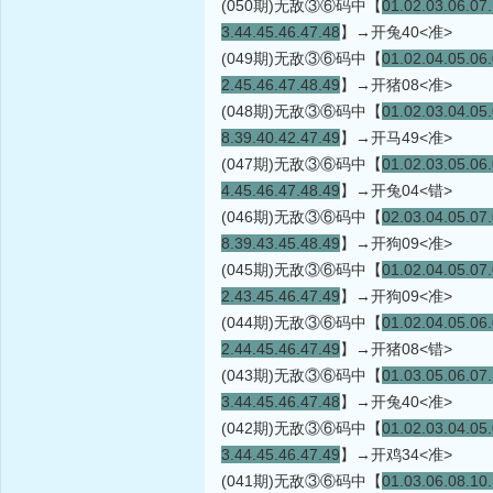
(050期)无敌③⑥码中【
01.02.03.06.07.
3.44.45.46.47.48
】→开兔40<准>
(049期)无敌③⑥码中【
01.02.04.05.06.
2.45.46.47.48.49
】→开猪08<准>
(048期)无敌③⑥码中【
01.02.03.04.05.
8.39.40.42.47.49
】→开马49<准>
(047期)无敌③⑥码中【
01.02.03.05.06.
4.45.46.47.48.49
】→开兔04<错>
(046期)无敌③⑥码中【
02.03.04.05.07.
8.39.43.45.48.49
】→开狗09<准>
(045期)无敌③⑥码中【
01.02.04.05.07.
2.43.45.46.47.49
】→开狗09<准>
(044期)无敌③⑥码中【
01.02.04.05.06.
2.44.45.46.47.49
】→开猪08<错>
(043期)无敌③⑥码中【
01.03.05.06.07.
3.44.45.46.47.48
】→开兔40<准>
(042期)无敌③⑥码中【
01.02.03.04.05.
3.44.45.46.47.49
】→开鸡34<准>
(041期)无敌③⑥码中【
01.03.06.08.10.