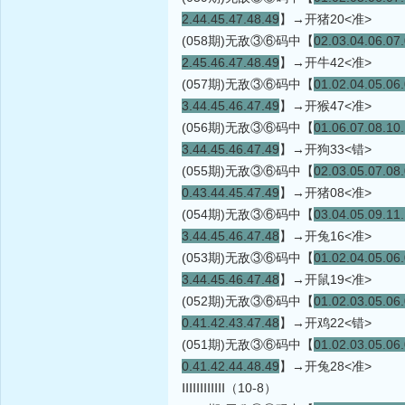
2.44.45.47.48.49
】→开猪20<准>
(058期)无敌③⑥码中【
02.03.04.06.07.
2.45.46.47.48.49
】→开牛42<准>
(057期)无敌③⑥码中【
01.02.04.05.06.
3.44.45.46.47.49
】→开猴47<准>
(056期)无敌③⑥码中【
01.06.07.08.10.
3.44.45.46.47.49
】→开狗33<错>
(055期)无敌③⑥码中【
02.03.05.07.08.
0.43.44.45.47.49
】→开猪08<准>
(054期)无敌③⑥码中【
03.04.05.09.11.
3.44.45.46.47.48
】→开兔16<准>
(053期)无敌③⑥码中【
01.02.04.05.06.
3.44.45.46.47.48
】→开鼠19<准>
(052期)无敌③⑥码中【
01.02.03.05.06.
0.41.42.43.47.48
】→开鸡22<错>
(051期)无敌③⑥码中【
01.02.03.05.06.
0.41.42.44.48.49
】→开兔28<准>
ⅠⅠⅠⅠⅠⅠⅠⅠⅠⅠⅠⅠ（10-8）