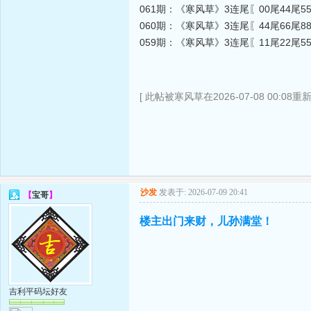
061期：《寒风草》3连尾〖00尾44尾55尾9
060期：《寒风草》3连尾〖44尾66尾88尾
059期：《寒风草》3连尾〖11尾22尾55尾9
[ 此帖被寒风草在2026-07-08 00:08重
沙发
发表于: 2026-07-09 20:41
【
宝哥
】
楼主出门来财，儿孙满堂！
吉利平码坛好友