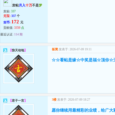
发帖
月入
十万
不是
梦
发贴:
337
元宝:
337
个
172
吉币:
元
贡献值:
3359
点
最近认证:
114 期
板凳
发表于: 2026-07-09 19:11
【
惊天动地
】
☆☆看帖是缘☆中奖是福☆顶你☆
3楼
发表于: 2026-07-09 18:27
【
君子一言
】
愿你继续用最精彩的业绩，给广大