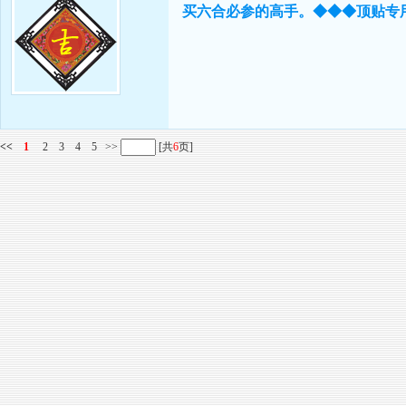
买六合必参的高手。◆◆◆顶贴专
<<
1
2
3
4
5
>>
[共
6
页]