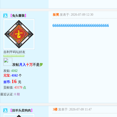
板凳
发表于: 2026-07-09 12:30
【
兔头麞脑
】
666666666666666666666666666
吉利平码坛好友
发帖
月入
十万
不是
梦
发贴:
4162
元宝:
4162
个
16
吉币:
元
贡献值:
43179
点
最近认证:
0 期
3楼
发表于: 2026-07-09 11:47
【
挂羊头卖狗肉
】