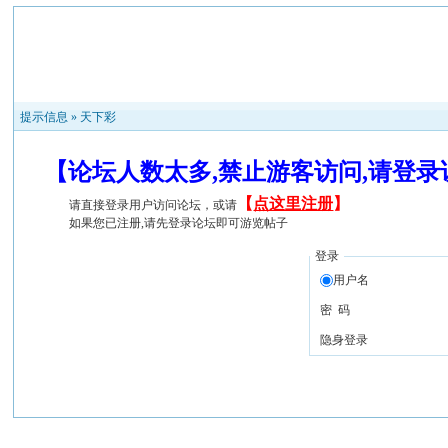
提示信息 »
天下彩
【论坛人数太多,禁止游客访问,请登
【
点这里注册
】
请直接登录用户访问论坛，或请
如果您已注册,请先登录论坛即可游览帖子
登录
用户名
密 码
隐身登录