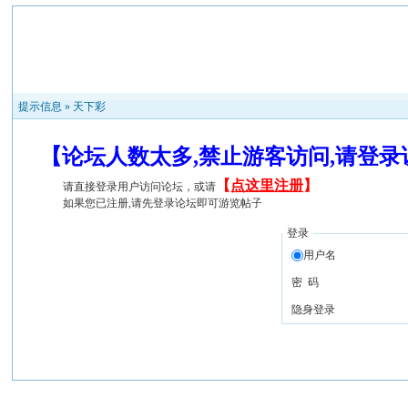
提示信息 »
天下彩
【论坛人数太多,禁止游客访问,请登
【
点这里注册
】
请直接登录用户访问论坛，或请
如果您已注册,请先登录论坛即可游览帖子
登录
用户名
密 码
隐身登录