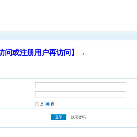
录访问或注册用户再访问】→
是
否
找回密码