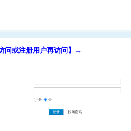
录访问或注册用户再访问】→
是
否
找回密码