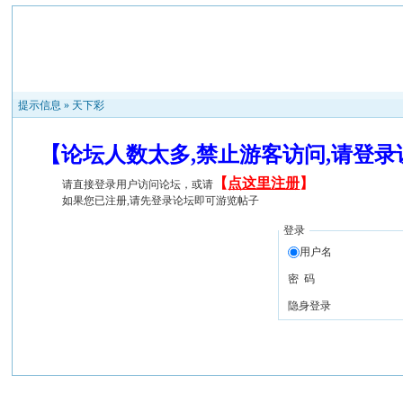
提示信息 »
天下彩
【论坛人数太多,禁止游客访问,请登
【
点这里注册
】
请直接登录用户访问论坛，或请
如果您已注册,请先登录论坛即可游览帖子
登录
用户名
密 码
隐身登录