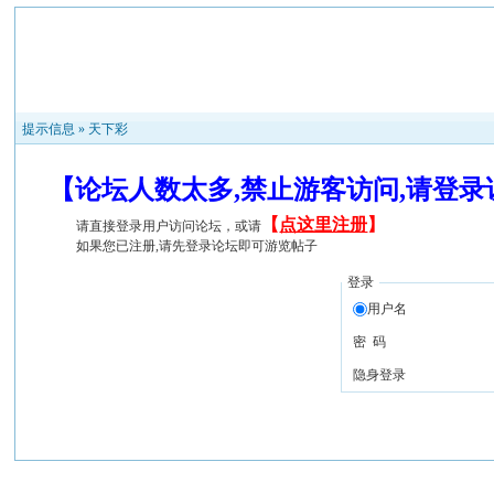
提示信息 »
天下彩
【论坛人数太多,禁止游客访问,请登
【
点这里注册
】
请直接登录用户访问论坛，或请
如果您已注册,请先登录论坛即可游览帖子
登录
用户名
密 码
隐身登录