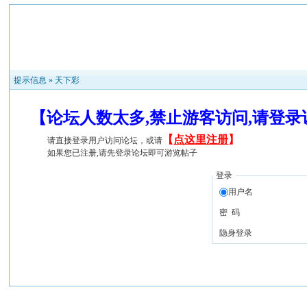
提示信息 »
天下彩
【论坛人数太多,禁止游客访问,请登
【
点这里注册
】
请直接登录用户访问论坛，或请
如果您已注册,请先登录论坛即可游览帖子
登录
用户名
密 码
隐身登录