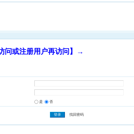
录访问或注册用户再访问】→
是
否
找回密码