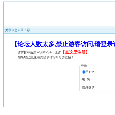
提示信息 »
天下彩
【论坛人数太多,禁止游客访问,请登
【
点这里注册
】
请直接登录用户访问论坛，或请
如果您已注册,请先登录论坛即可游览帖子
登录
用户名
密 码
隐身登录