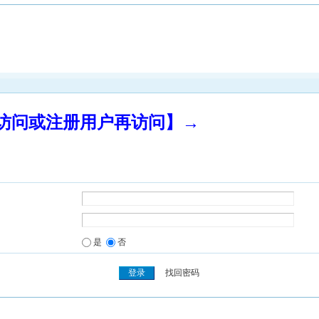
录访问或注册用户再访问】→
是
否
找回密码