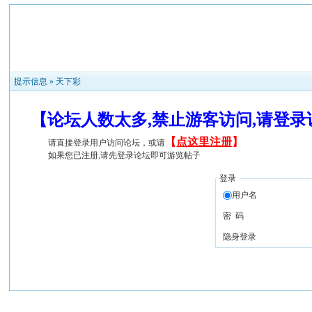
提示信息 »
天下彩
【论坛人数太多,禁止游客访问,请登
【
点这里注册
】
请直接登录用户访问论坛，或请
如果您已注册,请先登录论坛即可游览帖子
登录
用户名
密 码
隐身登录