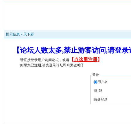
提示信息 »
天下彩
【论坛人数太多,禁止游客访问,请登
【
点这里注册
】
请直接登录用户访问论坛，或请
如果您已注册,请先登录论坛即可游览帖子
登录
用户名
密 码
隐身登录