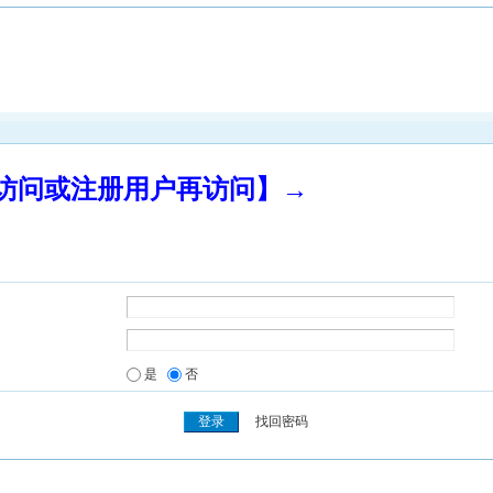
录访问或注册用户再访问】→
是
否
找回密码