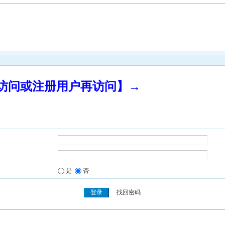
录访问或注册用户再访问】→
是
否
找回密码